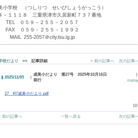
美小学校 （つしりつ せいびしょうがっこう）
４－１１１８ 三重県津市久居新町７３７番地
TEL ０５９－２５５－２０５７
FAX ０５９－２５５－１９９２
MAIL 255-2057＠city.tsu.lg.jp
学校だより
>> 記事詳細
< 前の記事へ
次の記事へ
成美小だより 第27号 2025年10月16日
|
2025/11/05
発行
mana
27 R7成美小だより.pdf
10
< 前の記事へ
一覧へ戻る
次の記事へ