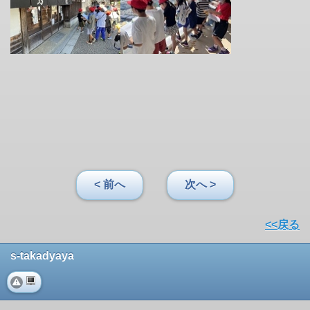
< 前へ
次へ >
<<戻る
s-takadyaya