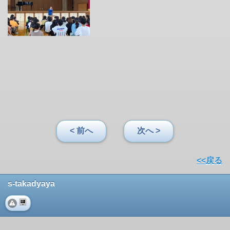
< 前へ
次へ >
<<戻る
s-takadyaya