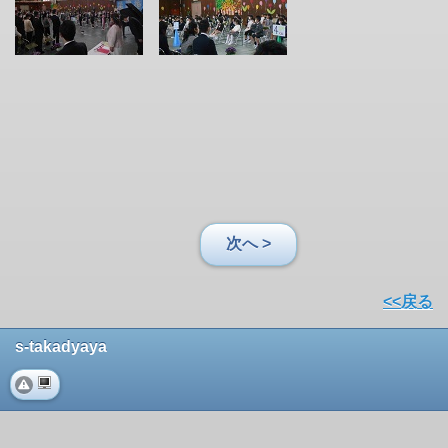
次へ >
<<戻る
s-takadyaya