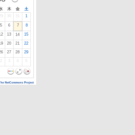
水
木
金
土
29
30
31
1
5
6
7
8
12
13
15
14
19
20
21
22
26
27
28
29
2
3
4
5
The NetCommons Project