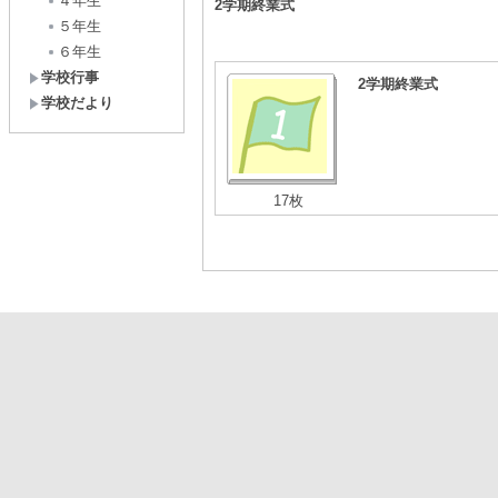
４年生
2学期終業式
５年生
６年生
学校行事
2学期終業式
学校だより
17枚