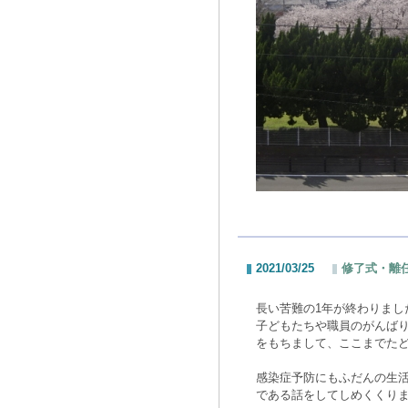
2021/03/25
修了式・離任
長い苦難の1年が終わりまし
子どもたちや職員のがんば
をもちまして、ここまでた
感染症予防にもふだんの生
である話をしてしめくくり