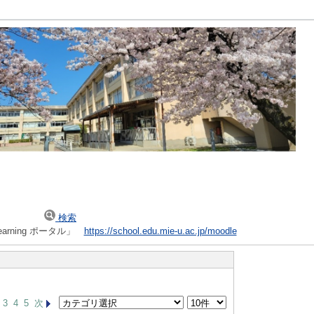
検索
arning ポータル」
https://school.edu.mie-u.ac.jp/moodle
3
4
5
次