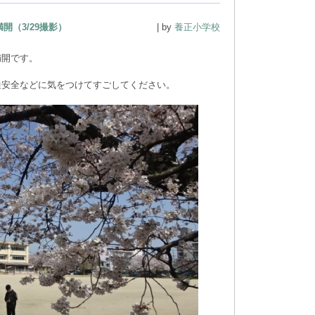
開（3/29撮影）
| by
養正小学校
満開です。
通安全などに気をつけてすごしてください。