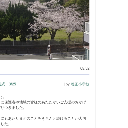
09:32
式 3/25
| by
養正小学校
た。
りに保護者や地域の皆様のあたたかいご支援のおかげ
どりつきました。
活にもあたりまえのことをきちんと続けることが大切
ました。