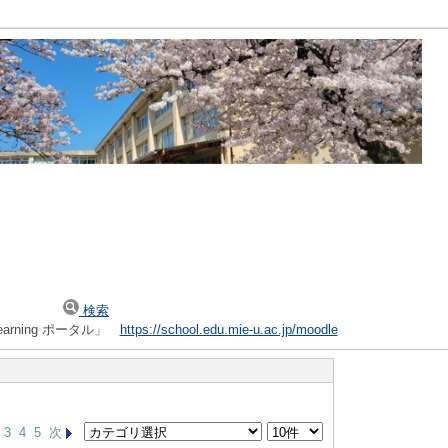
検索
arning ポータル」
https://school.edu.mie-u.ac.jp/moodle
3
4
5
次