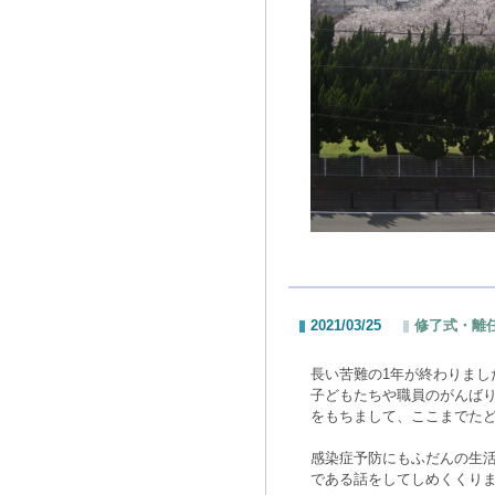
2021/03/25
修了式・離任
長い苦難の1年が終わりまし
子どもたちや職員のがんば
をもちまして、ここまでた
感染症予防にもふだんの生
である話をしてしめくくり