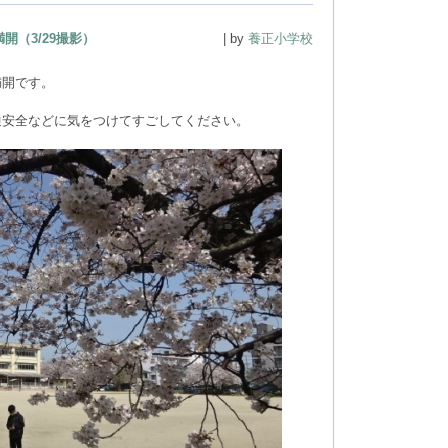
開（3/29撮影）
| by
養正小学校
満開です。
通安全などに気をつけてすごしてください。