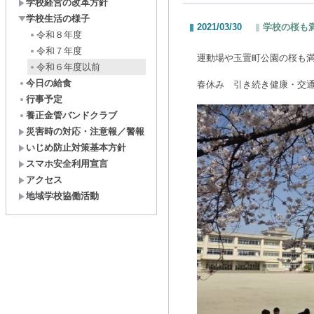
学校経営の改革方針
学校生活の様子
2021/03/30
学校の桜も満
令和８年度
令和７年度
運動場や玉置町公園の桜も
令和６年度以前
今日の給食
春休み 引き続き健康・交
行事予定
養正金管バンドクラブ
災害時の対応・注意報／警報
いじめ防止対策基本方針
スマホ安全利用宣言
アクセス
地域学校協働活動