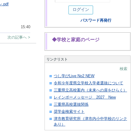
pdf
パスワード再発行
15:40
次の記事へ >
◆学校と家庭のページ
リンクリスト
検索
つし学びLive No2 NEW
令和９年度県立学校入学者選抜について
三重県立高校案内（未来への扉をひらく）
レインボーメッセージ 2027 New
三重県高校選抜関係
奨学金検索サイト
津市教育研究所（津市内小中学校のリンク
あり）