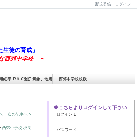
新規登録
ログイン
た生徒の育成
」
な西郊中学校 ～
用紙等
R８.6改訂 気象、地震、熱中症特別警戒アラート発令時の対応
西郊中学校校歌
◆こちらよりログインして下さい
へ
次の記事へ >
ログインID
by
西郊中学校 校長
パスワード