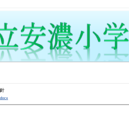
針
ocx