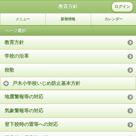
教育方針
ログイン
メニュー
新着情報
カレンダー
ページ選択
教育方針
学校の沿革
校歌
戸木小学校いじめ防止基本方針
地震警報等の対応
気象警報等の対応
登下校時の雷等への対応