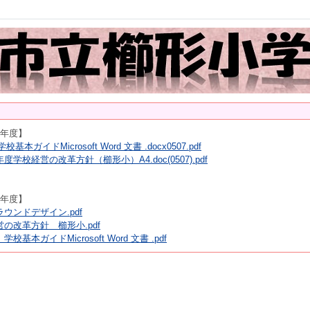
8年度】
校基本ガイドMicrosoft Word 文書 .docx0507.pdf
度学校経営の改革方針（櫛形小）A4.doc(0507).pdf
7年度】
ウンドデザイン.pdf
の改革方針 櫛形小.pdf
校基本ガイドMicrosoft Word 文書 .pdf