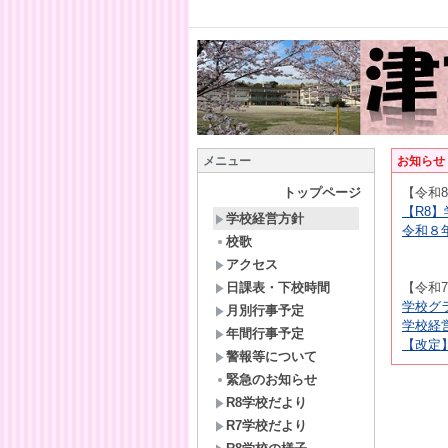
メニュー
お知らせ
トップページ
【令和
【R8】学
学校経営方針
令和８年
校歌
アクセス
日課表・下校時間
【令和
学校グラ
月別行事予定
学校経営
年間行事予定
【改定】学
警報等について
緊急のお知らせ
R8学校だより
R7学校だより