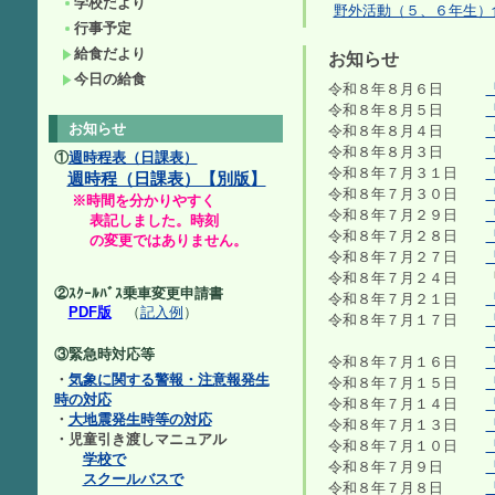
学校だより
野外活動（５、６年生）
行事予定
給食だより
お知らせ
今日の給食
令和８年８月６日
令和８年８月５日
お知らせ
令和８年８月４日
令和８年８月３日
①
週時程表（日課表）
令和８年７月３１日
週時程（日課表）【別版】
令和８年７月３０日
※時間を分かりやすく
令和８年７月２９日
表記しました。時刻
令和８年７月２８日
の変更ではありません。
令和８年７月２７日
令和８年７月２４日 「
②ｽｸｰﾙﾊﾞｽ乗車変更申請書
令和８年７月２１日
PDF版
（
記入例
）
令和８年７月１７日
③緊急時対応等
令和８年７月１６日
・
気象に関する警報・注意報発生
令和８年７月１５日
時の対応
令和８年７月１４日
・
大地震発生時等の対応
令和８年７月１３日
・児童引き渡しマニュアル
令和８年７月１０日
学校で
令和８年７月９日
スクールバスで
令和８年７月８日