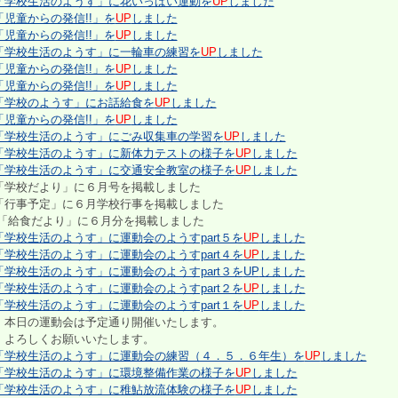
「学校生活のようす」に花いっぱい運動を
UP
しました
「児童からの発信!!」を
UP
しました
「児童からの発信!!」を
UP
しました
「学校生活のようす」に一輪車の練習を
UP
しました
「児童からの発信!!」を
UP
しました
「児童からの発信!!」を
UP
しました
「学校のようす」にお話給食を
UP
しました
「児童からの発信!!」を
UP
しました
「学校生活のようす」にごみ収集車の学習を
UP
しました
「学校生活のようす」に新体力テストの様子を
UP
しました
「学校生活のようす」に交通安全教室の様子を
UP
しました
日 「学校だより」に６月号を掲載しました
６月学校行事を掲載しました
に６月分を掲載しました
「学校生活のようす」に運動会のようすpart５を
UP
しました
「学校生活のようす」に運動会のようすpart４を
UP
しました
「学校生活のようす」に運動会のようすpart３を
UP
しました
「学校生活のようす」に運動会のようすpart２を
UP
しました
「学校生活のようす」に運動会のようすpart１を
UP
しました
本日の運動会は予定通り開催いたします。
いいたします。
「学校生活のようす」に運動会の練習（４．５．６年生）を
UP
しました
「学校生活のようす」に環境整備作業の様子を
UP
しました
「学校生活のようす」に稚鮎放流体験の様子を
UP
しました