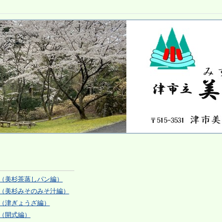
（美杉茶蒸しパン編）
（美杉みそのみそ汁編）
（津ぎょうざ編）
（開式編）