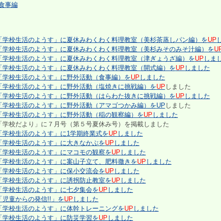
食事編
「学校生活のようす」に夏休みわくわく料理教室（美杉茶蒸しパン編）を
UP
「学校生活のようす」に夏休みわくわく料理教室（美杉みそのみそ汁編）を
U
「学校生活のようす」に夏休みわくわく料理教室（津ぎょうざ編）を
UP
しま
「学校生活のようす」に夏休みわくわく料理教室（開式編）を
UP
しました
「学校生活のようす」に野外活動（食事編）を
UP
しました
「学校生活のようす」に野外活動（塩焼きに挑戦編）を
UP
しました
「学校生活のようす」に野外活動（はらわた抜きに挑戦編）を
UP
しました
「学校生活のようす」に野外活動（アマゴつかみ編）を
UP
しました
「学校生活のようす」に野外活動（稲の観察編）を
UP
しました
学校だより」に７月号（第５号夏休み号）を掲載しました
「学校生活のようす」に1学期終業式を
UP
しました
「学校生活のようす」に大きなかぶを
UP
しました
「学校生活のようす」にマコモの観察を
UP
しました
「学校生活のようす」に案山子立て、肥料撒きを
UP
しました
「学校生活のようす」に保小交流会を
UP
しました
「学校生活のようす」に誘拐防止教室を
UP
しました
「学校生活のようす」に七夕集会を
UP
しました
「児童からの発信!!」を
UP
しました
「学校生活のようす」に体幹トレーニングを
UP
しました
「学校生活のようす」に防災学習を
UP
しました