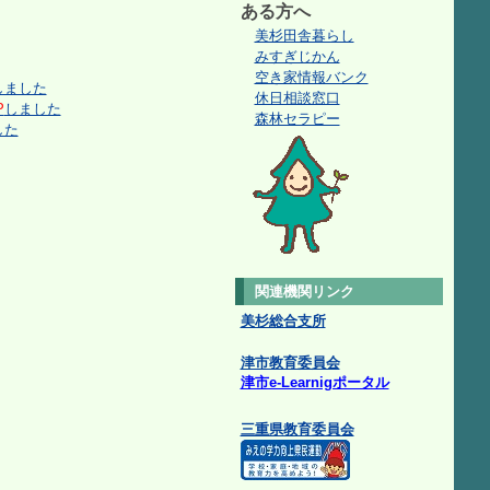
ある方へ
美杉田舎暮らし
みすぎじかん
空き家情報バンク
しました
休日相談窓口
P
しました
森林セラピー
した
関連機関リンク
美杉総合支所
津市教育委員会
津市e-Learnigポータル
三重県教育委員会