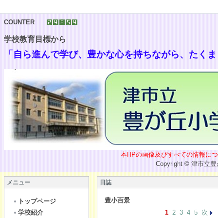
COUNTER
学校教育目標から
「自ら進んで学び、豊かな心を持ちながら、たくま
本HPの画像及びすべての情報について，無断で
Copyright © 津市立豊が丘小学校 All Rig
メニュー
日誌
豊小百景
トップページ
学校紹介
1
2
3
4
5
次