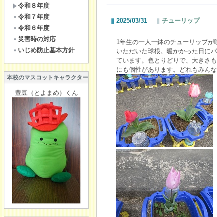
令和８年度
令和７年度
2025/03/31
チューリップ
令和６年度
災害時の対応
1年生の一人一鉢のチューリップが
いじめ防止基本方針
いただいた球根。暖かかった日にパ
ています。色とりどりで、大きさも
にも個性があります。どれもみんな
本校のマスコットキャラクター
豊豆（とよまめ）くん