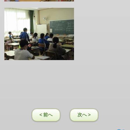
< 前へ
次へ >