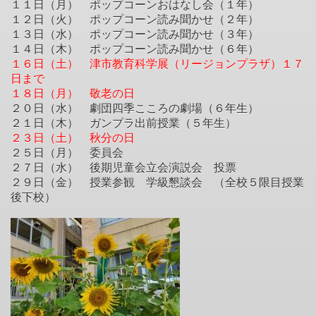
１１日（月） ポップコーンおはなし会（１年）
１２日（火） ポップコーン読み聞かせ（２年）
１３日（水） ポップコーン読み聞かせ（３年）
１４日（木） ポップコーン読み聞かせ（６年）
１６日（土） 津市教育科学展（リージョンプラザ）１７
日まで
１８日（月） 敬老の日
２０日（水） 劇団四季こころの劇場（６年生）
２１日（木） ガンプラ出前授業（５年生）
２３日（土） 秋分の日
２５日（月） 委員会
２７日（水） 後期児童会立会演説会 投票
２９日（金） 授業参観 学級懇談会 （全校５限目授業
後下校）