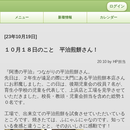
ログイン
メニュー
新着情報
カレンダー
[23年10月19日]
１０月１８日のこと 平治煎餅さん！
20:10 by HP担当
『阿漕の平治』つながりの平治煎餅さん。
先日は、２年生が遠足の際に大門にある平治煎餅本店さん
にお邪魔しました。この日は、後期児童会の役員７名が、
育生小学校の児童を代表して、上浜店と工場を見学させて
いただきました。校長・教頭・児童会担当を含めた総勢１
０名です。
工場で、出来立ての平治煎餅を試食させていただいている
ところです。焼きたては、ふにゃふにゃなのです。知って
いる食感と違うことと、そのおいしさに感動です！