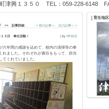
１３５０ TEL：059-228-6148 FAX：
育生地区
子
>> 記事詳細
< 前の記事へ
次の記事へ >
月１３日 奉仕活動！
| by
HP担当
が六年間の感謝を込めて、校内の清掃等の奉
くれました。それぞれが責任をもって、担当
してくれていました。