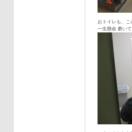
おトイレも、こ
一生懸命 磨い