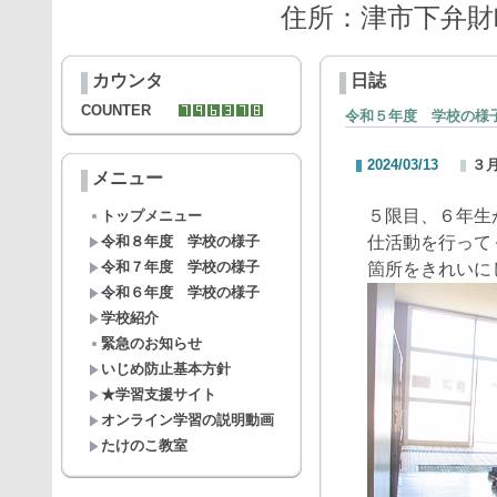
住所：津市下弁財町津興
カウンタ
日誌
COUNTER
令和５年度 学校の様
2024/03/13
３
メニュー
５限目、６年生
トップメニュー
令和８年度 学校の様子
仕活動を行って
令和７年度 学校の様子
箇所をきれいに
令和６年度 学校の様子
学校紹介
緊急のお知らせ
いじめ防止基本方針
★学習支援サイト
オンライン学習の説明動画
たけのこ教室