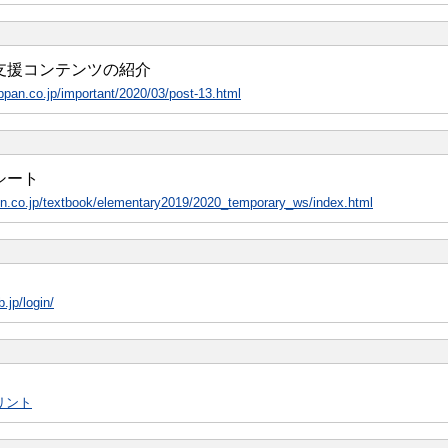
支援コンテンツの紹介
ppan.co.jp/important/2020/03/post-13.html
シート
in.co.jp/textbook/elementary2019/2020_temporary_ws/index.html
.jp/login/
リント