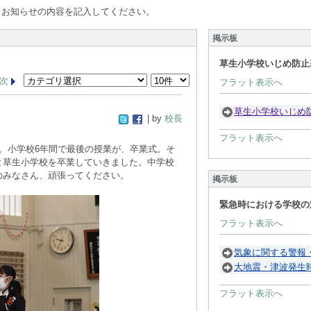
、お知らせの内容を記入してください。
掲示板
草生小学校いじめ防止
次
フラット表示へ
草生小学校いじめ
| by
校長
フラット表示へ
。小学校6年間で最後の授業が、卒業式。そ
と草生小学校を卒業していきました。中学校
のみなさん、頑張ってください。
掲示板
緊急時における学校の
フラット表示へ
気象に関する警報
大地震・津波発生
フラット表示へ