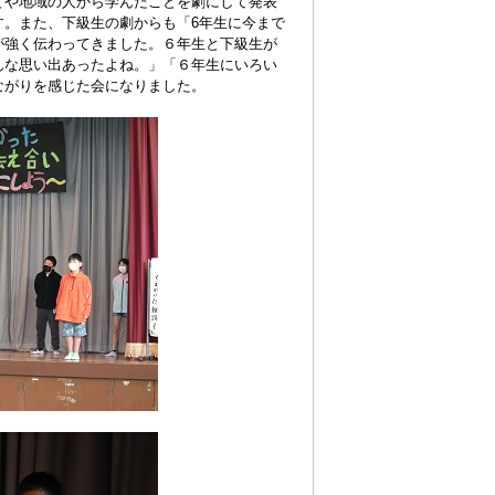
とや地域の人から学んだことを劇にして発表
す。また、下級生の劇からも「
6
年生に今まで
が強く伝わってきました。６年生と下級生が
んな思い出あったよね。」「６年生にいろい
ながりを感じた会になりました。