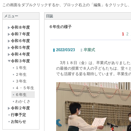
この画面をダブルクリックするか、ブロック右上の「編集」をクリックし
メニュー
日誌
６年生の様子
令和８年度
令和７年度
1
2
令和６年度
令和５年度
2022/03/23
卒業式
令和４年度
令和３年度
3月１８日（金）は、卒業式がありました
１年生
の最後の授業で８人の子どもたちは、堂々
でも活躍する姿を期待しています。卒業生
２年生
３年生
４・５年生
６年生
わかくさ
令和２年度
行事予定
お知らせ