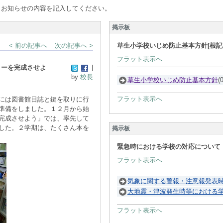
、お知らせの内容を記入してください。
掲示板
< 前の記事へ
次の記事へ >
草生小学校いじめ防止基本方針[根記
フラット表示へ
リーを完成させよ
|
by
校長
草生小学校いじめ防止基本方針
(
フラット表示へ
には図書館日誌と鍵を取りに行
準備をしました。１２月から始
完成させよう」では、率先して
した。２学期は、たくさん本を
掲示板
緊急時における学校の対応について（
フラット表示へ
気象に関する警報・注意報発表
大地震・津波発生時等における
フラット表示へ