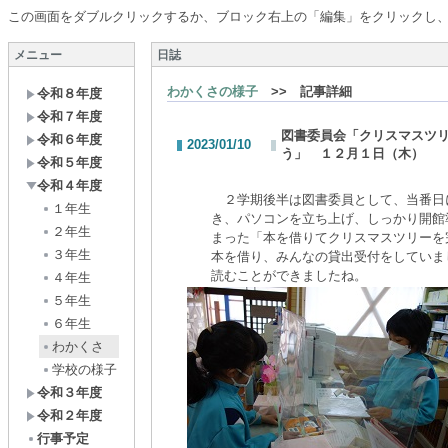
この画面をダブルクリックするか、ブロック右上の「編集」をクリックし
メニュー
日誌
わかくさの様子
>> 記事詳細
令和８年度
令和７年度
図書委員会「クリスマスツ
令和６年度
2023/01/10
う」 １２月１日（木）
令和５年度
令和４年度
２学期後半は図書委員として、当番日
１年生
き、パソコンを立ち上げ、しっかり開館
２年生
まった「本を借りてクリスマスツリーを
３年生
本を借り、みんなの貸出受付をしていま
読むことができましたね。
４年生
５年生
６年生
わかくさ
学校の様子
令和３年度
令和２年度
行事予定