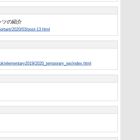
ンツの紹介
ortant/2020/03/post-13.html
book/elementary2019/2020_temporary_ws/index.html