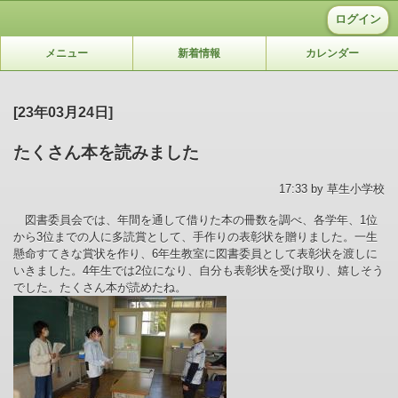
ログイン
メニュー
新着情報
カレンダー
[23年03月24日]
たくさん本を読みました
17:33 by 草生小学校
図書委員会では、年間を通して借りた本の冊数を調べ、各学年、
1
位
から
3
位までの人に多読賞として、手作りの表彰状を贈りました。一生
懸命すてきな賞状を作り、
6
年生教室に図書委員として表彰状を渡しに
いきました。
4
年生では
2
位になり、自分も表彰状を受け取り、嬉しそう
でした。たくさん本が読めたね。