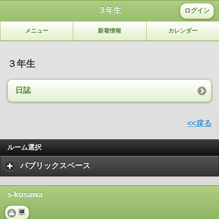
[PHP_Warning]: include_once(): Unable to allocate memory for pool.
３年生
ログイン
in file /home/s-kusawa/maple/nccore/ActionExtraChain.class.php line
89
メニュー
新着情報
カレンダー
３年生
日誌
<<戻る
ルーム選択
パブリックスペース
s-kusawa