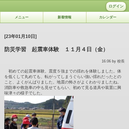
ログイン
メニュー
新着情報
カレンダー
[23年01月10日]
防災学習 起震車体験 １１月４日（金）
16:06 by 校長
初めての起震車体験。震度５強までの揺れを体験しました。体
を低くして丸めても、転がってしまうぐらい強い揺れだったとの
こと、よくがんばりました。地震の怖さがよくわかりましたね。
消防車や救急車の中も見せてもらい、初めて見る道具や装置に興
味津々の様子でした。